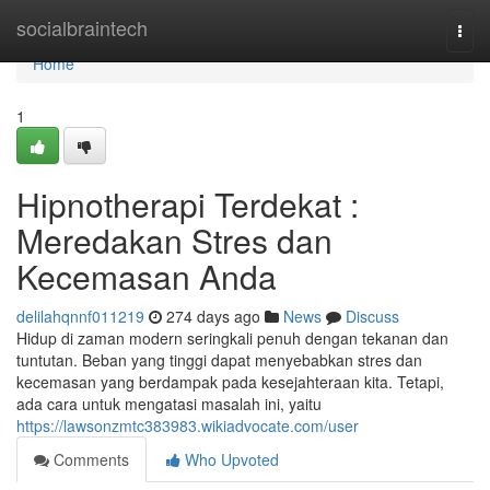
Home
socialbraintech
Togg
navi
Home
1
Hipnotherapi Terdekat :
Meredakan Stres dan
Kecemasan Anda
delilahqnnf011219
274 days ago
News
Discuss
Hidup di zaman modern seringkali penuh dengan tekanan dan
tuntutan. Beban yang tinggi dapat menyebabkan stres dan
kecemasan yang berdampak pada kesejahteraan kita. Tetapi,
ada cara untuk mengatasi masalah ini, yaitu
https://lawsonzmtc383983.wikiadvocate.com/user
Comments
Who Upvoted