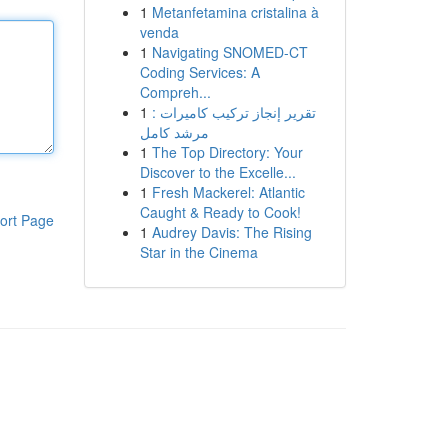
1
Metanfetamina cristalina à
venda
1
Navigating SNOMED-CT
Coding Services: A
Compreh...
1
تقرير إنجاز تركيب كاميرات :
مرشد كامل
1
The Top Directory: Your
Discover to the Excelle...
1
Fresh Mackerel: Atlantic
Caught & Ready to Cook!
ort Page
1
Audrey Davis: The Rising
Star in the Cinema