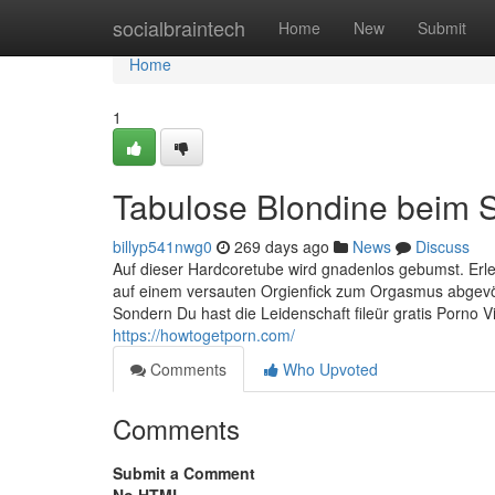
Home
socialbraintech
Home
New
Submit
Home
1
Tabulose Blondine beim 
billyp541nwg0
269 days ago
News
Discuss
Auf dieser Hardcoretube wird gnadenlos gebumst. Erle
auf einem versauten Orgienfick zum Orgasmus abgevög
Sondern Du hast die Leidenschaft fileür gratis Porno 
https://howtogetporn.com/
Comments
Who Upvoted
Comments
Submit a Comment