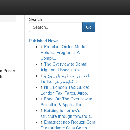
Search
Go
Published News
1
Premium Online Model
Referral Programs: A
Compr...
1
The Overview to Dental
Alignment Specialists...
en Busen
1
ساخت برنامه کرم با پایتون و
h.
Turtle: کتابچه راهن...
1
NFL London Taxi Guide:
London Taxi Fares, Airpo...
1
Food Oil: The Overview to
Selection & Application
1
Building tomorrow's
structure through forward-t...
1
Emagrecendo Reduzir Com
Durabilidade: Guia Comp...