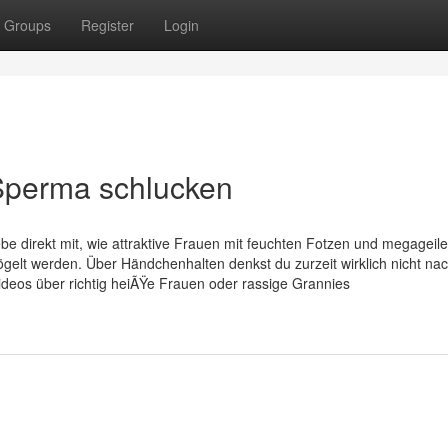
Groups
Register
Login
Sperma schlucken
be direkt mit, wie attraktive Frauen mit feuchten Fotzen und megageil
elt werden. Über Händchenhalten denkst du zurzeit wirklich nicht nac
Videos über richtig heiÃŸe Frauen oder rassige Grannies