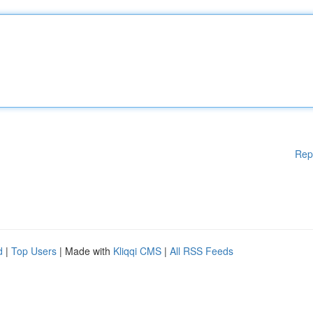
Rep
d
|
Top Users
| Made with
Kliqqi CMS
|
All RSS Feeds