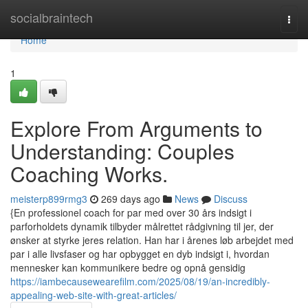
Home
socialbraintech
Togg
navi
Home
1
Explore From Arguments to
Understanding: Couples
Coaching Works.
meisterp899rmg3
269 days ago
News
Discuss
{En professionel coach for par med over 30 års indsigt i
parforholdets dynamik tilbyder målrettet rådgivning til jer, der
ønsker at styrke jeres relation. Han har i årenes løb arbejdet med
par i alle livsfaser og har opbygget en dyb indsigt i, hvordan
mennesker kan kommunikere bedre og opnå gensidig
https://iambecausewearefilm.com/2025/08/19/an-incredibly-
appealing-web-site-with-great-articles/