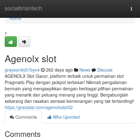
Home
socialbraintech
Togg
navi
Home
1
Agenolx slot
grayson9y51byv4
262 days ago
News
Discuss
AGENOLX Slot Gacor, platform terbaik untuk permainan slot
Pragmatic Play dengan jackpot terbesar! Nikmati pengalaman
bermain yang mengasyikkan dengan berbagai pilihan permainan
yang menarik dan peluang menang yang tinggi. Bergabunglah
sekarang dan rasakan sensasi kemenangan yang tak tertandingi!
https://gravatar.com/agenolxslot32
Comments
Who Upvoted
Comments