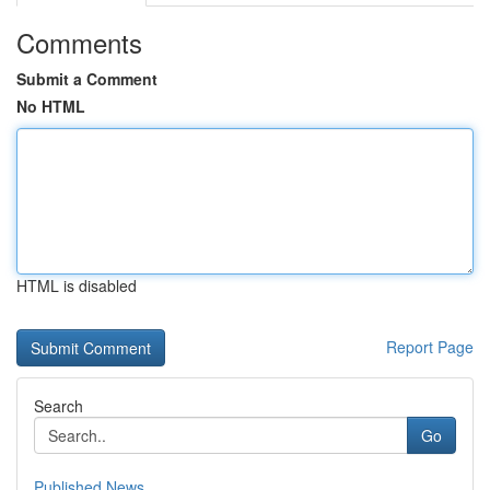
Comments
Submit a Comment
No HTML
HTML is disabled
Report Page
Search
Go
Published News