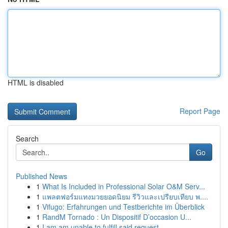
HTML is disabled
Report Page
Search
Go
Published News
1
What Is Included in Professional Solar O&M Serv...
1
แพลตฟอร์มแทงมวยยอดนิยม รีวิวและเปรียบเทียบ พ....
1
Vifugo: Erfahrungen und Testberichte im Überblick
1
RandM Tornado : Un Dispositif D’occasion U...
1
I am am unable to fulfill said request . ...