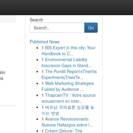
Search
Go
Published News
1
BIS Expert in this city: Your
Handbook to C...
1
Environmental Liability
Insurance Gaps in Stand...
1
The Pundit Report'sTheirIts
ión
ExperimentsTrialsTe...
es
1
Web Marketing Strategies
Fueled by Audience ...
1
ThapcamTV : Votre source
amusement en inter...
1
베트남 국제결혼 성공률 높
이는 방법
1
Avance Revolucionario:
Nuevos Hallazgos sobre l...
1
Cream-Deluxe: The