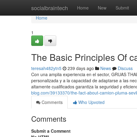
Home
socialbraintech
Home
New
Submit
Home
1
The Basic Principles Of c
teresah482ytn5
239 days ago
News
Discuss
Con una amplia experiencia en el sector, GRUAS THARS
personalizada y a la capacidad de adaptarse a las ne
altamente cualificados garantiza la seguridad y eficie
blog.com/39133370/the-fact-about-camion-pluma-sevil
Comments
Who Upvoted
Comments
Submit a Comment