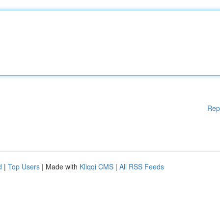
Rep
d
|
Top Users
| Made with
Kliqqi CMS
|
All RSS Feeds