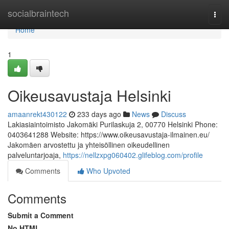
Home
socialbraintech
Togg
navi
Home
1
Oikeusavustaja Helsinki
amaanrekt430122
233 days ago
News
Discuss
Lakiasiaintoimisto Jakomäki Purilaskuja 2, 00770 Helsinki Phone:
0403641288 Website: https://www.oikeusavustaja-ilmainen.eu/
Jakomäen arvostettu ja yhteisöllinen oikeudellinen
palveluntarjoaja,
https://nellzxpg060402.glifeblog.com/profile
Comments
Who Upvoted
Comments
Submit a Comment
No HTML