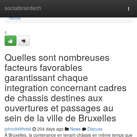
Home
socialbraintech
Togg
navi
Home
1
Quelles sont nombreuses
facteurs favorables
garantissant chaque
integration concernant cadres
de chassis destines aux
ouvertures et passages au
sein de la ville de Bruxelles
johnc949hrb6
204 days ago
News
Discuss
À Bruxelles, la contenance en tenant châssis en même temps que