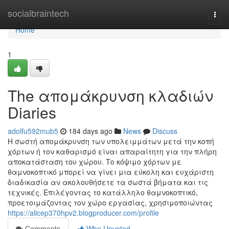
Home
socialbraintech
Togg
navi
Home
1
The απομάκρυνση κλαδιών
Diaries
adolfu592mub5
184 days ago
News
Discuss
Η σωστή απομάκρυνση των υπολειμμάτων μετά την κοπή
χόρτων ή τον καθαρισμό είναι απαραίτητη για την πλήρη
αποκατάσταση του χώρου. Το κόψιμο χόρτων με
θαμνοκοπτικό μπορεί να γίνει μια εύκολη και ευχάριστη
διαδικασία αν ακολουθήσετε τα σωστά βήματα και τις
τεχνικές. Επιλέγοντας το κατάλληλο θαμνοκοπτικό,
προετοιμάζοντας τον χώρο εργασίας, χρησιμοποιώντας
https://alicep370hpv2.blogproducer.com/profile
Comments
Who Upvoted