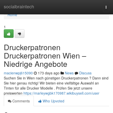
Home
socialbraintech
Togg
navi
Home
1
Druckerpatronen
Druckerpatronen Wien –
Niedrige Angebote
macienwpj615090
173 days ago
News
Discuss
Suchen Sie in Wien nach günstigen Druckerpatronen ? Dann sind
Sie hier genau richtig! Wir bieten eine vielfältige Auswahl an
Tinten für alle Drucker Modelle . Prüfen Sie jetzt unsere
preiswerten
https://marleywgbk170987.wikibuysell.com/user
Comments
Who Upvoted