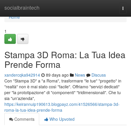
Home
socialbraintech
Togg
navi
Home
1
Stampa 3D Roma: La Tua Idea
Prende Forma
xandercqka942914
89 days ago
News
Discuss
Con "Stampa 3D" a "a Roma", trasformare "le tue" "progetto" in
"realtà" non è mai stato così "facile". Offriamo "servizi dedicati"
per "la prototipazione" di "componenti" "tridimensionali". Che tu
sia "un'azienda",
https://keirannuip190613.blogpayz.com/41526566/stampa-3d-
roma-la-tua-idea-prende-forma
Comments
Who Upvoted