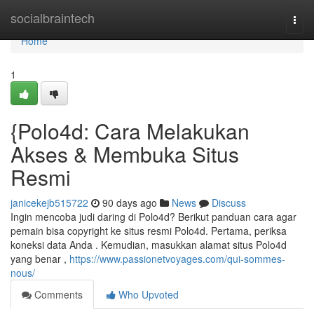
Home
socialbraintech
Togg
navi
Home
1
{Polo4d: Cara Melakukan
Akses & Membuka Situs
Resmi
janicekejb515722
90 days ago
News
Discuss
Ingin mencoba judi daring di Polo4d? Berikut panduan cara agar
pemain bisa copyright ke situs resmi Polo4d. Pertama, periksa
koneksi data Anda . Kemudian, masukkan alamat situs Polo4d
yang benar ,
https://www.passionetvoyages.com/qui-sommes-
nous/
Comments
Who Upvoted