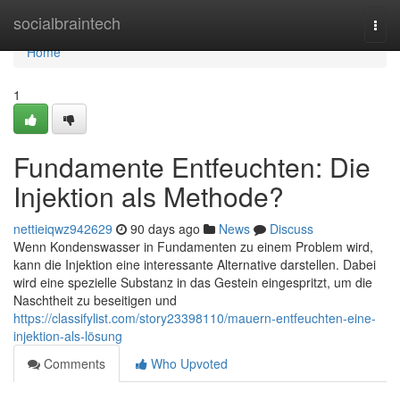
Home
socialbraintech
Togg
navi
Home
1
Fundamente Entfeuchten: Die
Injektion als Methode?
nettieiqwz942629
90 days ago
News
Discuss
Wenn Kondenswasser in Fundamenten zu einem Problem wird,
kann die Injektion eine interessante Alternative darstellen. Dabei
wird eine spezielle Substanz in das Gestein eingespritzt, um die
Naschtheit zu beseitigen und
https://classifylist.com/story23398110/mauern-entfeuchten-eine-
injektion-als-lösung
Comments
Who Upvoted