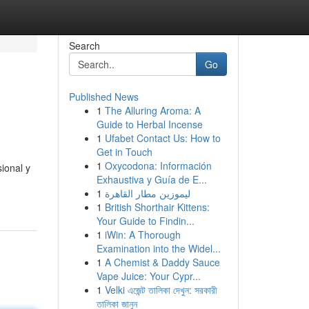
Search
Go
Published News
1
The Alluring Aroma: A
Guide to Herbal Incense
1
Ufabet Contact Us: How to
Get in Touch
1
Oxycodona: Información
ional y
Exhaustiva y Guía de E...
1
ليموزين مطار القاهرة
1
British Shorthair Kittens:
Your Guide to Findin...
1
iWin: A Thorough
Examination into the Widel...
1
A Chemist & Daddy Sauce
Vape Juice: Your Cypr...
1
Velki এজেন্ট তালিকা দেখুন: সরকারী
তালিকা জানুন