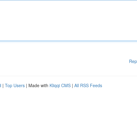
Rep
d
|
Top Users
| Made with
Kliqqi CMS
|
All RSS Feeds