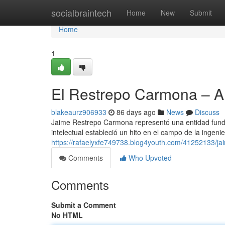
Home
socialbraintech
Home
New
Submit
Home
1
El Restrepo Carmona – 
blakeaurz906933
86 days ago
News
Discuss
Jaime Restrepo Carmona representó una entidad fundam
intelectual estableció un hito en el campo de la ingenie
https://rafaelyxfe749738.blog4youth.com/41252133/j
Comments
Who Upvoted
Comments
Submit a Comment
No HTML