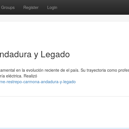
Groups
Register
Login
Andadura y Legado
ental en la evolución reciente de el país. Su trayectoria como profes
ría eléctrica. Realizó
aime-restrepo-carmona-andadura-y-legado