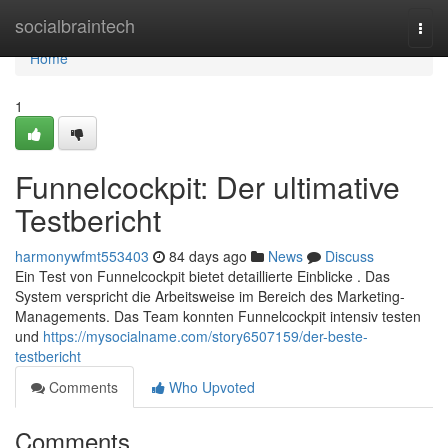
Home
socialbraintech
Togg
navi
Home
1
Funnelcockpit: Der ultimative
Testbericht
harmonywfmt553403
84 days ago
News
Discuss
Ein Test von Funnelcockpit bietet detaillierte Einblicke . Das
System verspricht die Arbeitsweise im Bereich des Marketing-
Managements. Das Team konnten Funnelcockpit intensiv testen
und
https://mysocialname.com/story6507159/der-beste-
testbericht
Comments
Who Upvoted
Comments