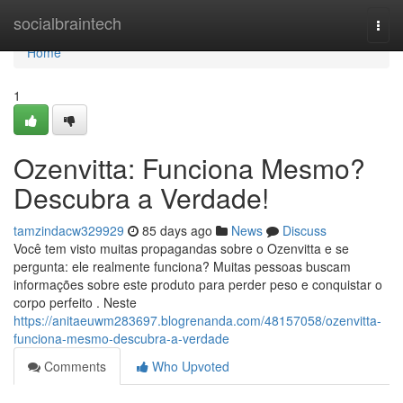
Home
socialbraintech
Togg
navi
Home
1
Ozenvitta: Funciona Mesmo?
Descubra a Verdade!
tamzindacw329929
85 days ago
News
Discuss
Você tem visto muitas propagandas sobre o Ozenvitta e se
pergunta: ele realmente funciona? Muitas pessoas buscam
informações sobre este produto para perder peso e conquistar o
corpo perfeito . Neste
https://anitaeuwm283697.blogrenanda.com/48157058/ozenvitta-
funciona-mesmo-descubra-a-verdade
Comments
Who Upvoted