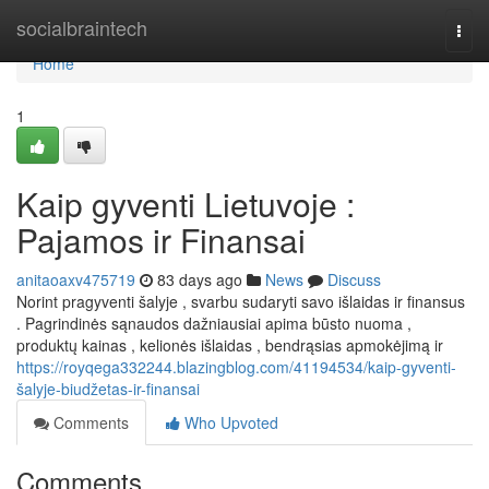
Home
socialbraintech
Togg
navi
Home
1
Kaip gyventi Lietuvoje :
Pajamos ir Finansai
anitaoaxv475719
83 days ago
News
Discuss
Norint pragyventi šalyje , svarbu sudaryti savo išlaidas ir finansus
. Pagrindinės sąnaudos dažniausiai apima būsto nuoma ,
produktų kainas , kelionės išlaidas , bendrąsias apmokėjimą ir
https://royqega332244.blazingblog.com/41194534/kaip-gyventi-
šalyje-biudžetas-ir-finansai
Comments
Who Upvoted
Comments