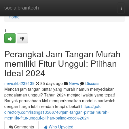
Home
socialbraintech
Togg
navi
Home
1
Perangkat Jam Tangan Murah
memiliki Fitur Unggul: Pilihan
Ideal 2024
nevexkbt239139
85 days ago
News
Discuss
Mencari jam tangan pintar yang murah namun menyediakan
pengalaman unggul? Tahun 2024 menjadi waktu yang tepat!
Banyak perusahaan kini memperkenalkan model smartwatch
dengan harga lebih rendah tetapi dibekali
https://goto-
directory.com/listings13566746/jam-tangan-pintar-murah-
memiliki-fitur-unggul-pilihan-paling-cocok-2024
Comments
Who Upvoted