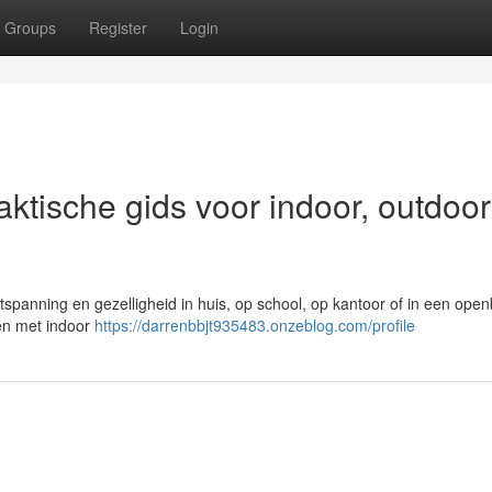
Groups
Register
Login
raktische gids voor indoor, outdoo
ntspanning en gezelligheid in huis, op school, op kantoor of in een ope
den met indoor
https://darrenbbjt935483.onzeblog.com/profile