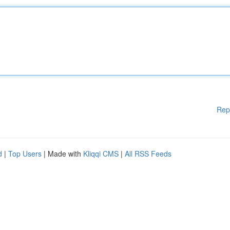
Rep
d
|
Top Users
| Made with
Kliqqi CMS
|
All RSS Feeds