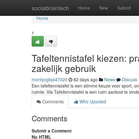
Home
socialbraintech
Home
New
Submit
Home
1
Tafeltennistafel kiezen: p
zakelijk gebruik
montyogfq447020
82 days ago
News
Discuss
Een tafeltennistafel is een slimme keuze voor sport, o
ruimte. Via Tafeltennistafel is een ruim aanbod te vin
Comments
Who Upvoted
Comments
Submit a Comment
No HTML