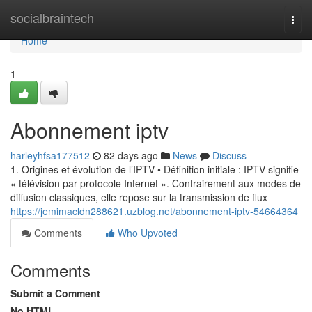
Home
socialbraintech
Togg
navi
Home
1
Abonnement iptv
harleyhfsa177512
82 days ago
News
Discuss
1. Origines et évolution de l’IPTV • Définition initiale : IPTV signifie
« télévision par protocole Internet ». Contrairement aux modes de
diffusion classiques, elle repose sur la transmission de flux
https://jemimacldn288621.uzblog.net/abonnement-iptv-54664364
Comments
Who Upvoted
Comments
Submit a Comment
No HTML