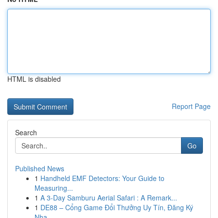
HTML is disabled
Report Page
Search
Go
Published News
1
Handheld EMF Detectors: Your Guide to
Measuring...
1
A 3-Day Samburu Aerial Safari : A Remark...
1
DE88 – Cổng Game Đổi Thưởng Uy Tín, Đăng Ký
Nha...