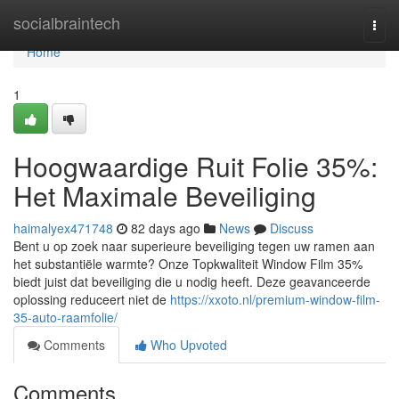
Home
socialbraintech
Togg
navi
Home
1
Hoogwaardige Ruit Folie 35%:
Het Maximale Beveiliging
haimalyex471748
82 days ago
News
Discuss
Bent u op zoek naar superieure beveiliging tegen uw ramen aan
het substantiële warmte? Onze Topkwaliteit Window Film 35%
biedt juist dat beveiliging die u nodig heeft. Deze geavanceerde
oplossing reduceert niet de
https://xxoto.nl/premium-window-film-
35-auto-raamfolie/
Comments
Who Upvoted
Comments