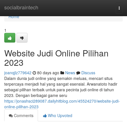
Home
socialbraintech
Togg
navi
Home
1
Website Judi Online Pilihan
2023
joanqjlz779642
80 days ago
News
Discuss
Dalam dunia judi online yang semakin meluas, mencari situs
terpercaya menjadi hal yang sangat esensial. Arwanatoto hadir
sebagai pilihan terbaik untuk para pecinta judi online di tahun
2023. Dengan berbagai game seru
https://jonashsci289087.dailyhitblog.com/45524270/website-judi-
online-pilihan-2023
Comments
Who Upvoted