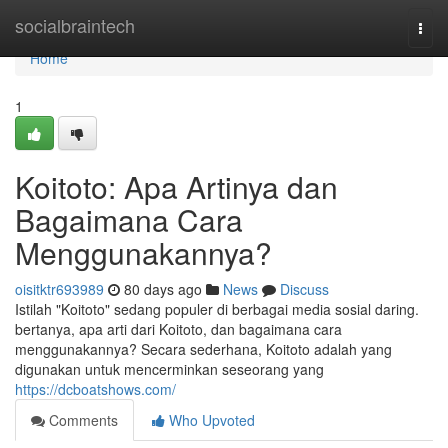
Home
socialbraintech
Togg
navi
Home
1
Koitoto: Apa Artinya dan
Bagaimana Cara
Menggunakannya?
oisitktr693989
80 days ago
News
Discuss
Istilah "Koitoto" sedang populer di berbagai media sosial daring.
bertanya, apa arti dari Koitoto, dan bagaimana cara
menggunakannya? Secara sederhana, Koitoto adalah yang
digunakan untuk mencerminkan seseorang yang
https://dcboatshows.com/
Comments
Who Upvoted