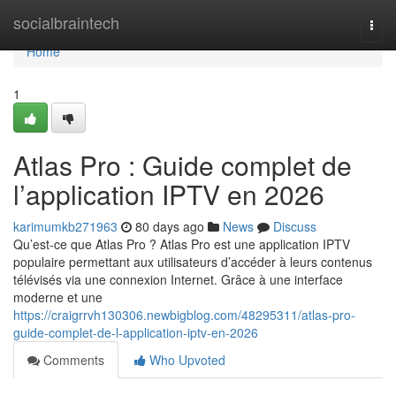
Home
socialbraintech
Togg
navi
Home
1
Atlas Pro : Guide complet de
l’application IPTV en 2026
karimumkb271963
80 days ago
News
Discuss
Qu’est-ce que Atlas Pro ? Atlas Pro est une application IPTV
populaire permettant aux utilisateurs d’accéder à leurs contenus
télévisés via une connexion Internet. Grâce à une interface
moderne et une
https://craigrrvh130306.newbigblog.com/48295311/atlas-pro-
guide-complet-de-l-application-iptv-en-2026
Comments
Who Upvoted