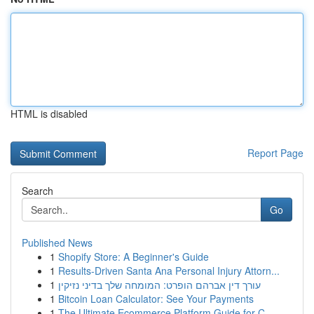
HTML is disabled
Report Page
Search
Go
Published News
1
Shopify Store: A Beginner's Guide
1
Results-Driven Santa Ana Personal Injury Attorn...
1
עורך דין אברהם הופרט: המומחה שלך בדיני נזיקין
1
Bitcoin Loan Calculator: See Your Payments
1
The Ultimate Ecommerce Platform Guide for C...