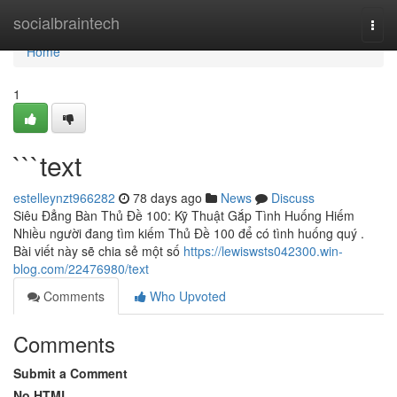
Home
socialbraintech
Togg
navi
Home
1
```text
estelleynzt966282
78 days ago
News
Discuss
Siêu Đẳng Bàn Thủ Đề 100: Kỹ Thuật Gắp Tình Huống Hiếm
Nhiều người đang tìm kiếm Thủ Đề 100 để có tình huống quý .
Bài viết này sẽ chia sẻ một số
https://lewiswsts042300.win-
blog.com/22476980/text
Comments
Who Upvoted
Comments
Submit a Comment
No HTML