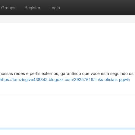
Groups
Register
Login
 nossas redes e perfis externos, garantindo que você está seguindo os
https://tamzinglve438342.blogozz.com/39257619/links-oficiais-pgwin