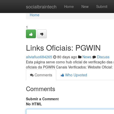
Home
socialbraintech
Home
New
Submit
Home
1
Links Oficiais: PGWIN
aliviafiuo684265
80 days ago
News
Discuss
Esta página serve como hub oficial de verificação das
oficiais da PGWIN Canais Verificados: Website Oficial:
Comments
Who Upvoted
Comments
Submit a Comment
No HTML