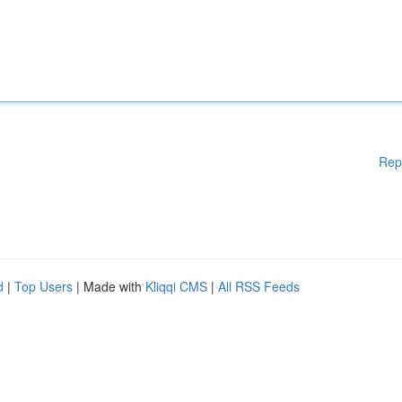
Rep
d
|
Top Users
| Made with
Kliqqi CMS
|
All RSS Feeds