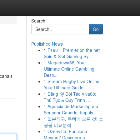
Search
Go
Published News
1
F168 – Premier on the net
Spin & Slot Gaming Sy...
1
Megadewa88: Your
Ultimate Online Gambling
Desti...
 canais
1
Stream Rugby Live Online:
Your Ultimate Guide
1
Đăng Ký Đối Tác Viva88:
Thủ Tục & Quy Trình ...
1
Agência de Marketing em
Senador Canedo: Impuls...
1
일본직구, 득템의 모든 것! 쇼
핑몰 비교분석
1
Ozenvitta: Funciona
Mesmo? Descubra a