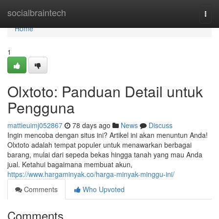
Home
socialbraintech
Togg
navi
Home
1
Olxtoto: Panduan Detail untuk
Pengguna
mattieuimj052867
78 days ago
News
Discuss
Ingin mencoba dengan situs ini? Artikel ini akan menuntun Anda!
Olxtoto adalah tempat populer untuk menawarkan berbagai
barang, mulai dari sepeda bekas hingga tanah yang mau Anda
jual. Ketahui bagaimana membuat akun,
https://www.hargaminyak.co/harga-minyak-minggu-ini/
Comments
Who Upvoted
Comments