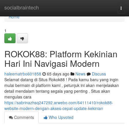
Home
socialbraintech
Togg
navi
Home
1
ROKOK88: Platform Kekinian
Hari Ini Navigasi Modern
haleematrbo601858
65 days ago
News
Discuss
Selamat datang di Situs Rokok88 ! Pada kamu baru yang ingin
mulai bermain di platform kami , petunjuk ini akan menjelaskan
detail mendalam tentang segala yang penting . Situs akan
mengulas cara
https://sabrinazhsq247292.arwebo.com/64111410/rokok88-
website-modern-dengan-akses-cepat-update-kekinian
Comments
Who Upvoted