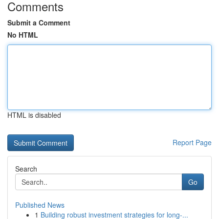
Comments
Submit a Comment
No HTML
HTML is disabled
Report Page
Search
Go
Published News
1
Building robust investment strategies for long-...