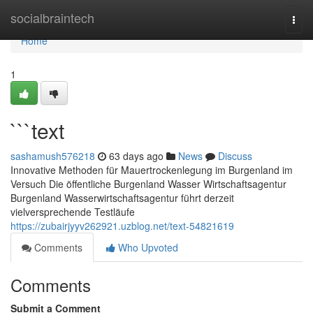
Home
socialbraintech
Togg
navi
Home
1
```text
sashamush576218
63 days ago
News
Discuss
Innovative Methoden für Mauertrockenlegung im Burgenland im
Versuch Die öffentliche Burgenland Wasser Wirtschaftsagentur
Burgenland Wasserwirtschaftsagentur führt derzeit
vielversprechende Testläufe
https://zubairjyyv262921.uzblog.net/text-54821619
Comments
Who Upvoted
Comments
Submit a Comment