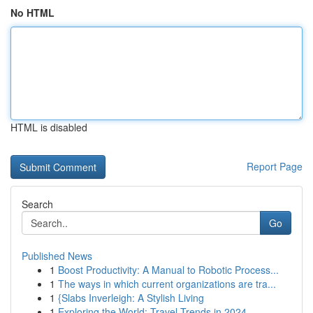
No HTML
HTML is disabled
Report Page
Search
Go
Published News
1
Boost Productivity: A Manual to Robotic Process...
1
The ways in which current organizations are tra...
1
{Slabs Inverleigh: A Stylish Living
1
Exploring the World: Travel Trends in 2024