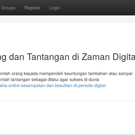
Groups
Register
Login
g dan Tantangan di Zaman Digita
sejumlah orang kepada memperoleh keuntungan tambahan atau sampai
ah tantangan sebagai dilalui agar sukses di dunia
ha-online-kesempatan-dan-kesulitan-di-periode-digital