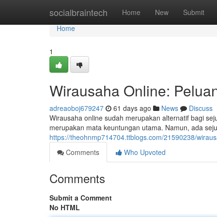
Home
socialbraintech
Home
New
Submit
Home
1
Wirausaha Online: Peluan
adreaoboj679247
61 days ago
News
Discuss
Wirausaha online sudah merupakan alternatif bagi 
merupakan mata keuntungan utama. Namun, ada sejuml
https://theohnmp714704.ttblogs.com/21590238/wirausa
Comments
Who Upvoted
Comments
Submit a Comment
No HTML