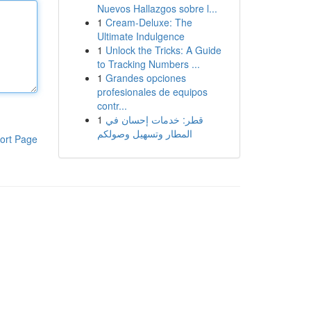
Nuevos Hallazgos sobre l...
1
Cream-Deluxe: The
Ultimate Indulgence
1
Unlock the Tricks: A Guide
to Tracking Numbers ...
1
Grandes opciones
profesionales de equipos
contr...
1
قطر: خدمات إحسان في
المطار وتسهيل وصولكم
ort Page