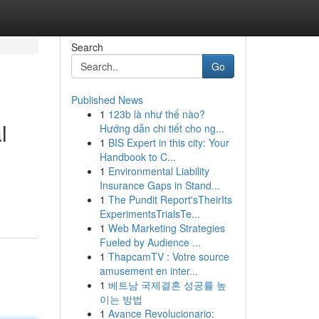
Search
Go
Published News
1
123b là như thế nào?
l
Hướng dẫn chi tiết cho ng...
1
BIS Expert in this city: Your
Handbook to C...
1
Environmental Liability
Insurance Gaps in Stand...
1
The Pundit Report'sTheirIts
ExperimentsTrialsTe...
1
Web Marketing Strategies
Fueled by Audience ...
1
ThapcamTV : Votre source
amusement en inter...
1
베트남 국제결혼 성공률 높
이는 방법
1
Avance Revolucionario: