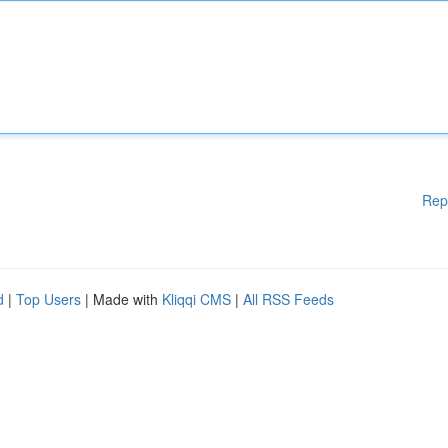
Rep
d
|
Top Users
| Made with
Kliqqi CMS
|
All RSS Feeds