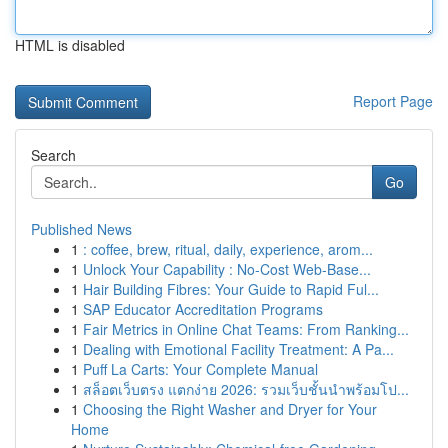
HTML is disabled
Report Page
Search
Go
Published News
1
: coffee, brew, ritual, daily, experience, arom...
1
Unlock Your Capability : No-Cost Web-Base...
1
Hair Building Fibres: Your Guide to Rapid Ful...
1
SAP Educator Accreditation Programs
1
Fair Metrics in Online Chat Teams: From Ranking...
1
Dealing with Emotional Facility Treatment: A Pa...
1
Puff La Carts: Your Complete Manual
1
สล็อตเว็บตรง แตกง่าย 2026: รวมเว็บชั้นนำพร้อมโป...
1
Choosing the Right Washer and Dryer for Your
Home