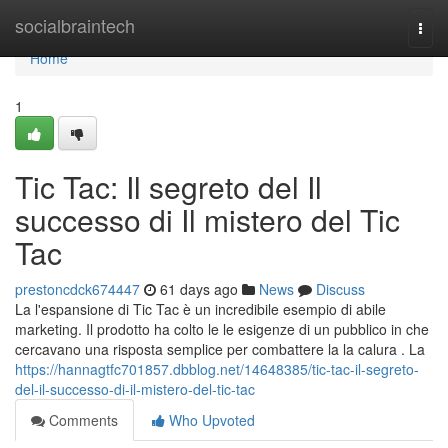
Home
socialbraintech
Togg
navi
Home
1
Tic Tac: Il segreto del Il
successo di Il mistero del Tic
Tac
prestoncdck674447
61 days ago
News
Discuss
La l'espansione di Tic Tac è un incredibile esempio di abile
marketing. Il prodotto ha colto le le esigenze di un pubblico in che
cercavano una risposta semplice per combattere la la calura . La
https://hannagtfc701857.dbblog.net/14648385/tic-tac-il-segreto-
del-il-successo-di-il-mistero-del-tic-tac
Comments
Who Upvoted