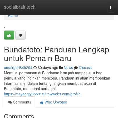
Home
socialbraintech
Togg
navi
Home
1
Bundatoto: Panduan Lengkap
untuk Pemain Baru
umairgdri849294
60 days ago
News
Discuss
Memulai permainan di Bundatoto bisa jadi tampak sulit bagi
pemula yang inginkan mencoba. Panduan ini akan memberikan
informasi mendalam tentang langkah membuat akun di
Bundatoto, mengenal berbagai
https://mayaogty655915.frewwebs.com/profile
Comments
Who Upvoted
Comments