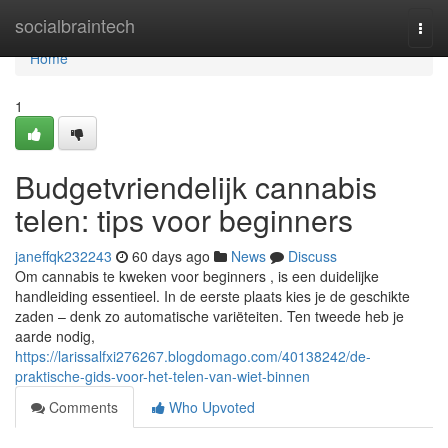
Home
socialbraintech
Togg
navi
Home
1
Budgetvriendelijk cannabis
telen: tips voor beginners
janeffqk232243
60 days ago
News
Discuss
Om cannabis te kweken voor beginners , is een duidelijke
handleiding essentieel. In de eerste plaats kies je de geschikte
zaden – denk zo automatische variëteiten. Ten tweede heb je
aarde nodig,
https://larissalfxi276267.blogdomago.com/40138242/de-
praktische-gids-voor-het-telen-van-wiet-binnen
Comments
Who Upvoted