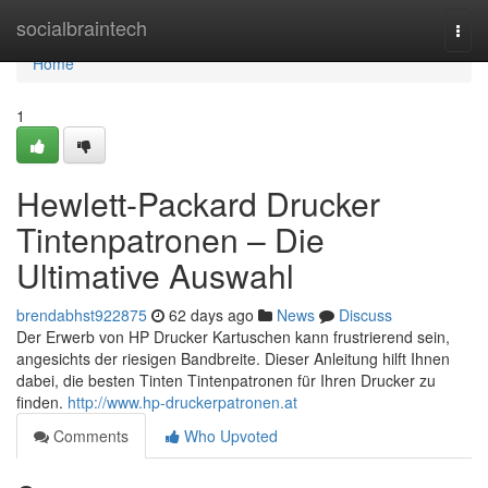
Home
socialbraintech
Togg
navi
Home
1
Hewlett-Packard Drucker
Tintenpatronen – Die
Ultimative Auswahl
brendabhst922875
62 days ago
News
Discuss
Der Erwerb von HP Drucker Kartuschen kann frustrierend sein,
angesichts der riesigen Bandbreite. Dieser Anleitung hilft Ihnen
dabei, die besten Tinten Tintenpatronen für Ihren Drucker zu
finden.
http://www.hp-druckerpatronen.at
Comments
Who Upvoted