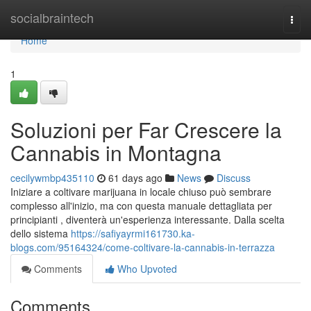
Home
socialbraintech
Togg
navi
Home
1
Soluzioni per Far Crescere la
Cannabis in Montagna
cecilywmbp435110
61 days ago
News
Discuss
Iniziare a coltivare marijuana in locale chiuso può sembrare
complesso all'inizio, ma con questa manuale dettagliata per
principianti , diventerà un'esperienza interessante. Dalla scelta
dello sistema
https://safiyayrmi161730.ka-
blogs.com/95164324/come-coltivare-la-cannabis-in-terrazza
Comments
Who Upvoted
Comments