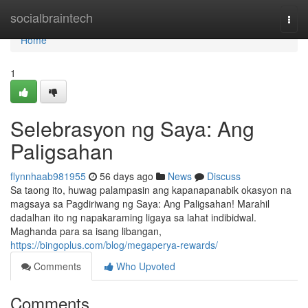
Home
socialbraintech
Togg
navi
Home
1
Selebrasyon ng Saya: Ang
Paligsahan
flynnhaab981955
56 days ago
News
Discuss
Sa taong ito, huwag palampasin ang kapanapanabik okasyon na
magsaya sa Pagdiriwang ng Saya: Ang Paligsahan! Marahil
dadalhan ito ng napakaraming ligaya sa lahat indibidwal.
Maghanda para sa isang libangan,
https://bingoplus.com/blog/megaperya-rewards/
Comments
Who Upvoted
Comments