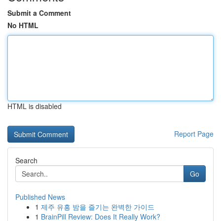
Submit a Comment
No HTML
HTML is disabled
Report Page
Search
Go
Published News
1
제주 유흥 밤을 즐기는 완벽한 가이드
1
BrainPill Review: Does It Really Work?