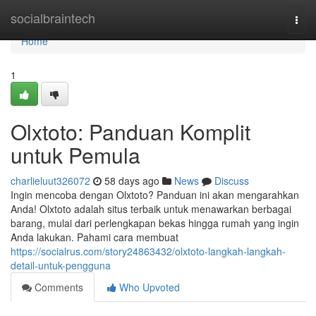
Home
socialbraintech
Togg
navi
Home
1
Olxtoto: Panduan Komplit
untuk Pemula
charlieluut326072
58 days ago
News
Discuss
Ingin mencoba dengan Olxtoto? Panduan ini akan mengarahkan
Anda! Olxtoto adalah situs terbaik untuk menawarkan berbagai
barang, mulai dari perlengkapan bekas hingga rumah yang ingin
Anda lakukan. Pahami cara membuat
https://socialrus.com/story24863432/olxtoto-langkah-langkah-
detail-untuk-pengguna
Comments
Who Upvoted