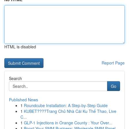
HTML is disabled
Report Page
Search
Go
Published News
1
Roundcube Installation: A Step-by-Step Guide
1
KUBET????️Trang Chủ Nhà Cái Ku Thể Thao, Live
C...
1
GLP-1 Injections in Orange County : Your Over...
1
Boost Your SMM Business: Wholesale SMM Panel