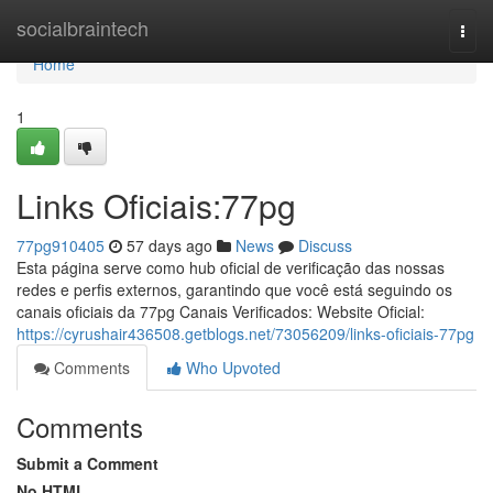
Home
socialbraintech
Togg
navi
Home
1
Links Oficiais:77pg
77pg910405
57 days ago
News
Discuss
Esta página serve como hub oficial de verificação das nossas
redes e perfis externos, garantindo que você está seguindo os
canais oficiais da 77pg Canais Verificados: Website Oficial:
https://cyrushair436508.getblogs.net/73056209/links-oficiais-77pg
Comments
Who Upvoted
Comments
Submit a Comment
No HTML