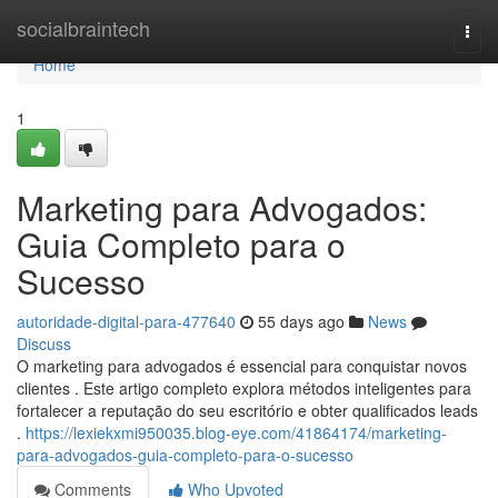
Home
socialbraintech
Togg
navi
Home
1
Marketing para Advogados:
Guia Completo para o
Sucesso
autoridade-digital-para-477640
55 days ago
News
Discuss
O marketing para advogados é essencial para conquistar novos
clientes . Este artigo completo explora métodos inteligentes para
fortalecer a reputação do seu escritório e obter qualificados leads
.
https://lexiekxmi950035.blog-eye.com/41864174/marketing-
para-advogados-guia-completo-para-o-sucesso
Comments
Who Upvoted