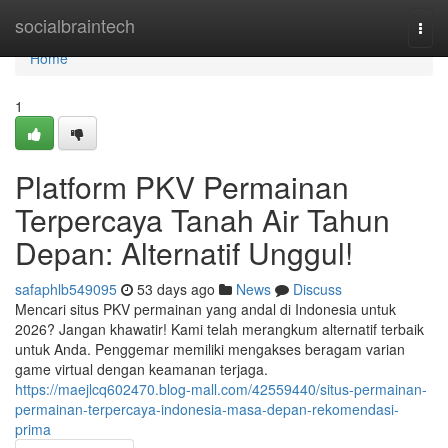
Home
socialbraintech
Togg
navi
Home
1
Platform PKV Permainan
Terpercaya Tanah Air Tahun
Depan: Alternatif Unggul!
safaphlb549095
53 days ago
News
Discuss
Mencari situs PKV permainan yang andal di Indonesia untuk
2026? Jangan khawatir! Kami telah merangkum alternatif terbaik
untuk Anda. Penggemar memiliki mengakses beragam varian
game virtual dengan keamanan terjaga.
https://maejlcq602470.blog-mall.com/42559440/situs-permainan-
permainan-terpercaya-indonesia-masa-depan-rekomendasi-
prima