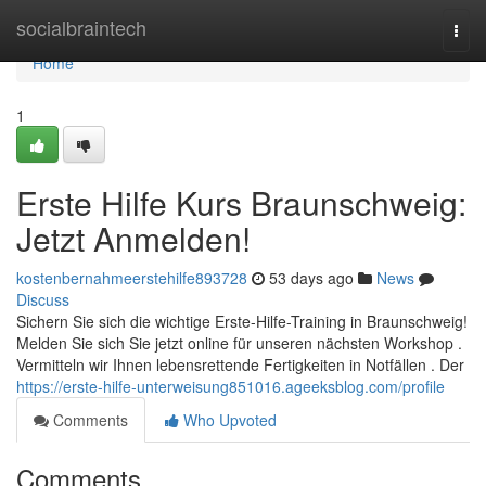
Home
socialbraintech
Togg
navi
Home
1
Erste Hilfe Kurs Braunschweig:
Jetzt Anmelden!
kostenbernahmeerstehilfe893728
53 days ago
News
Discuss
Sichern Sie sich die wichtige Erste-Hilfe-Training in Braunschweig!
Melden Sie sich Sie jetzt online für unseren nächsten Workshop .
Vermitteln wir Ihnen lebensrettende Fertigkeiten in Notfällen . Der
https://erste-hilfe-unterweisung851016.ageeksblog.com/profile
Comments
Who Upvoted
Comments