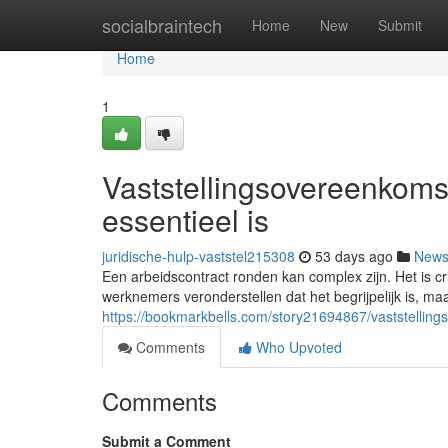
Home
socialbraintech
Home
New
Submit
Home
1
Vaststellingsovereenkoms
essentieel is
juridische-hulp-vaststel215308
53 days ago
New
Een arbeidscontract ronden kan complex zijn. Het is cr
werknemers veronderstellen dat het begrijpelijk is, maar
https://bookmarkbells.com/story21694867/vaststellin
Comments
Who Upvoted
Comments
Submit a Comment