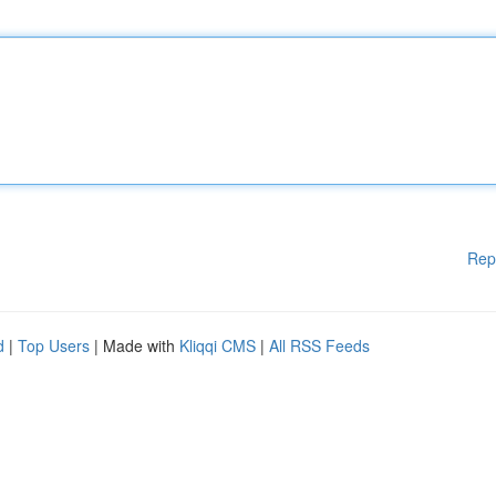
Rep
d
|
Top Users
| Made with
Kliqqi CMS
|
All RSS Feeds