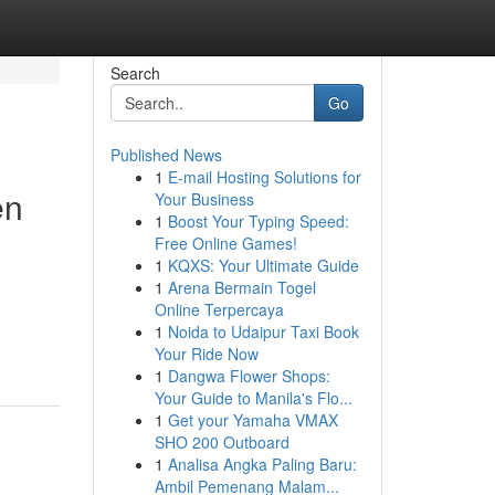
Search
Go
Published News
1
E-mail Hosting Solutions for
en
Your Business
1
Boost Your Typing Speed:
Free Online Games!
1
KQXS: Your Ultimate Guide
1
Arena Bermain Togel
Online Terpercaya
1
Noida to Udaipur Taxi Book
Your Ride Now
1
Dangwa Flower Shops:
Your Guide to Manila's Flo...
1
Get your Yamaha VMAX
SHO 200 Outboard
1
Analisa Angka Paling Baru:
Ambil Pemenang Malam...