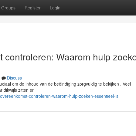
Groups
Register
Login
t controleren: Waarom hulp zoek
s
Discuss
uciaal om de inhoud van de beëindiging zorgvuldig te bekijken . Veel
 dikwijls zitten er
gsovereenkomst-controleren-waarom-hulp-zoeken-essentieel-is