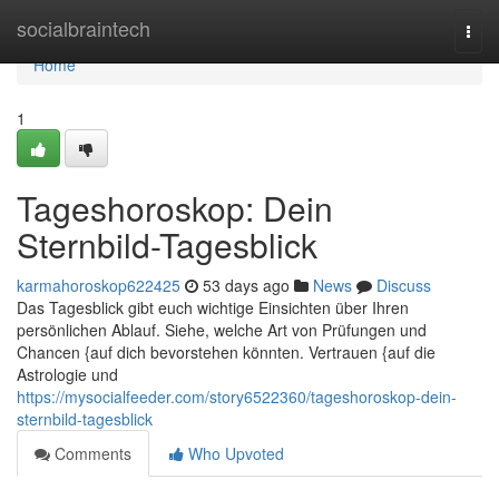
Home
socialbraintech
Togg
navi
Home
1
Tageshoroskop: Dein
Sternbild-Tagesblick
karmahoroskop622425
53 days ago
News
Discuss
Das Tagesblick gibt euch wichtige Einsichten über Ihren
persönlichen Ablauf. Siehe, welche Art von Prüfungen und
Chancen {auf dich bevorstehen könnten. Vertrauen {auf die
Astrologie und
https://mysocialfeeder.com/story6522360/tageshoroskop-dein-
sternbild-tagesblick
Comments
Who Upvoted