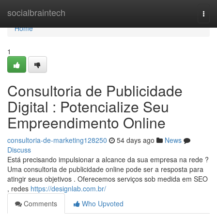
Home
socialbraintech
Togg
navi
Home
1
Consultoria de Publicidade
Digital : Potencialize Seu
Empreendimento Online
consultoria-de-marketing128250
54 days ago
News
Discuss
Está precisando impulsionar a alcance da sua empresa na rede ?
Uma consultoria de publicidade online pode ser a resposta para
atingir seus objetivos . Oferecemos serviços sob medida em SEO
, redes
https://designlab.com.br/
Comments
Who Upvoted