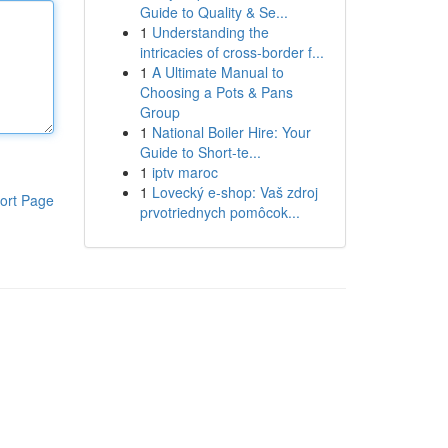
Guide to Quality & Se...
1
Understanding the
intricacies of cross-border f...
1
A Ultimate Manual to
Choosing a Pots & Pans
Group
1
National Boiler Hire: Your
Guide to Short-te...
1
iptv maroc
1
Lovecký e-shop: Vaš zdroj
ort Page
prvotriednych pomôcok...