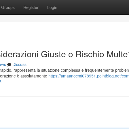
Groups
Register
Login
iderazioni Giuste o Rischio Multe
ews
Discuss
 rapido, rappresenta la situazione complessa e frequentemente proble
'operazione è assolutamente
https://amaanocmi678951.pointblog.net/co
8