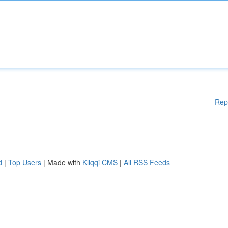
Rep
d
|
Top Users
| Made with
Kliqqi CMS
|
All RSS Feeds