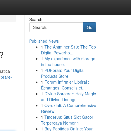
Search
Go
Published News
1
The Antminer S19: The Top
?
Digital Powerho...
1
My experience with storage
in the house.
1
PDForaa: Your Digital
matica
Products Store
mprare-
1
Forum Infirmier Libéral :
Échanges, Conseils et...
1
Divine Sorcerer: Holy Magic
and Divine Lineage
1
Ovruxtali: A Comprehensive
Review
1
Tinder88: Situs Slot Gacor
Terpercaya Nomor 1
1
Buy Peptides Online: Your