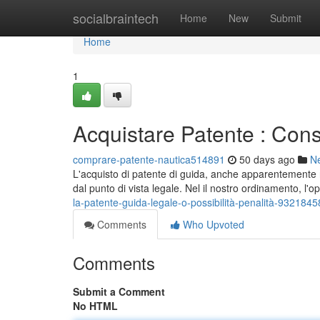
Home
socialbraintech
Home
New
Submit
Home
1
Acquistare Patente : Cons
comprare-patente-nautica514891
50 days ago
N
L'acquisto di patente di guida, anche apparentemente
dal punto di vista legale. Nel il nostro ordinamento, l
la-patente-guida-legale-o-possibilità-penalità-9321845
Comments
Who Upvoted
Comments
Submit a Comment
No HTML