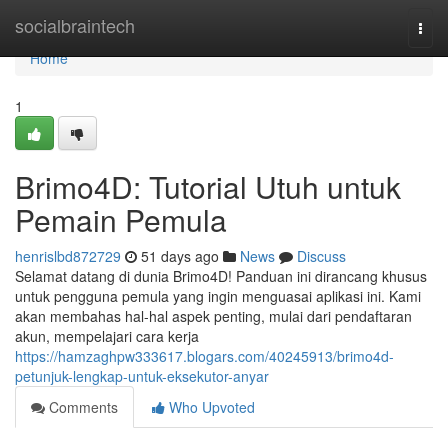
Home
socialbraintech
Togg
navi
Home
1
Brimo4D: Tutorial Utuh untuk
Pemain Pemula
henrislbd872729
51 days ago
News
Discuss
Selamat datang di dunia Brimo4D! Panduan ini dirancang khusus
untuk pengguna pemula yang ingin menguasai aplikasi ini. Kami
akan membahas hal-hal aspek penting, mulai dari pendaftaran
akun, mempelajari cara kerja
https://hamzaghpw333617.blogars.com/40245913/brimo4d-
petunjuk-lengkap-untuk-eksekutor-anyar
Comments
Who Upvoted