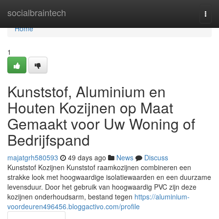
Home
socialbraintech
Togg
navi
Home
1
Kunststof, Aluminium en
Houten Kozijnen op Maat
Gemaakt voor Uw Woning of
Bedrijfspand
majatgrh580593
49 days ago
News
Discuss
Kunststof Kozijnen Kunststof raamkozijnen combineren een
strakke look met hoogwaardige isolatiewaarden en een duurzame
levensduur. Door het gebruik van hoogwaardig PVC zijn deze
kozijnen onderhoudsarm, bestand tegen
https://aluminium-
voordeuren496456.bloggactivo.com/profile